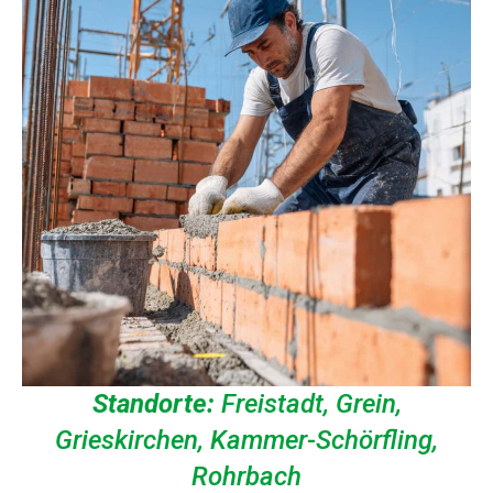
Standorte:
Freistadt, Grein,
Grieskirchen, Kammer-Schörfling,
Rohrbach