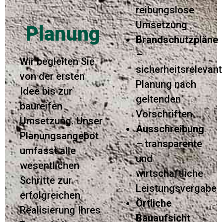
reibungslose
Umsetzung
Planung
Brandschutzpläne
–
Wir begleiten Sie
sicherheitsrelevan
von der ersten
Planung nach
Idee bis zur
geltenden
baureifen
Vorschriften
Umsetzung. Unser
Ausschreibung
Planungsangebot
– transparente
umfasst alle
und
wesentlichen
wirtschaftliche
Schritte zur
Leistungsvergabe
erfolgreichen
Örtliche
Realisierung Ihres
Bauaufsicht