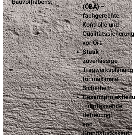
Bauvorhabens:
(ÖBA)
–
fachgerechte
Kontrolle und
Qualitätssicherung
vor Ort
Statik
–
zuverlässige
Tragwerksplanung
für maximale
Sicherheit
Gesamtprojektleit
– umfassende
Betreuung:
von
Grundstückskauf