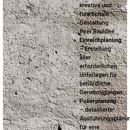
kreative und
funktionale
Gestaltung
Ihrer Bauidee
Einreichplanung
– Erstellung
aller
erforderlichen
Unterlagen für
behördliche
Genehmigungen
Polierplanung
– detaillierte
Ausführungsplanu
für eine