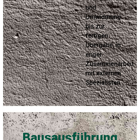
und
Umwidmung
bis zur
fertigen
Übergabe, in
enger
Zusammenarbeit
mit externen
Spezialisten
Bausausführung