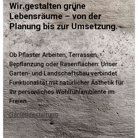
Wir gestalten grüne
Lebensräume – von der
Planung bis zur Umsetzung.
Ob Pflaster Arbeiten, Terrassen,
Bepflanzung oder Rasenflächen: Unser
Garten- und Landschaftsbau verbindet
Funktionalität mit natürlicher Ästhetik für
Ihr persönliches Wohlfühlambiente im
Freien.
Gartengestaltung