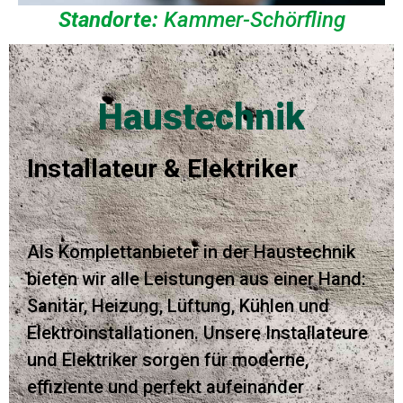
Standorte:
Kammer-Schörfling
Haustechnik
Installateur & Elektriker
Als Komplettanbieter in der Haustechnik
bieten wir alle Leistungen aus einer Hand:
Sanitär, Heizung, Lüftung, Kühlen und
Elektroinstallationen. Unsere Installateure
und Elektriker sorgen für moderne,
effiziente und perfekt aufeinander