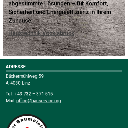
abgestimmte Lösungen – für Komfort,
Sicherheit und Energieeffizienz in Ihrem
Zuhause.
Haustechnik Vöcklabruck
ADRESSE
Bäckermühlweg 59
A-4030 Linz
Tel.:
+43 732 – 371 515
Mail:
office@bauservice.org