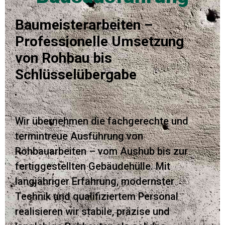
Baumeisterarbeiten –
Professionelle Umsetzung
von Rohbau bis
Schlüsselübergabe
Wir übernehmen die fachgerechte und
termintreue Ausführung von
Rohbauarbeiten – vom Aushub bis zur
fertiggestellten Gebäudehülle. Mit
langjähriger Erfahrung, modernster
Technik und qualifiziertem Personal
realisieren wir stabile, präzise und