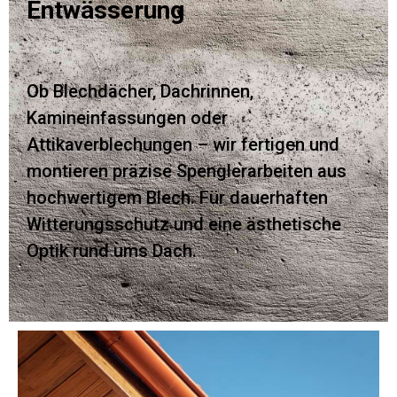
Entwässerung
Ob Blechdächer, Dachrinnen,
Kamineinfassungen oder
Attikaverblechungen – wir fertigen und
montieren präzise Spenglerarbeiten aus
hochwertigem Blech. Für dauerhaften
Witterungsschutz und eine ästhetische
Optik rund ums Dach.