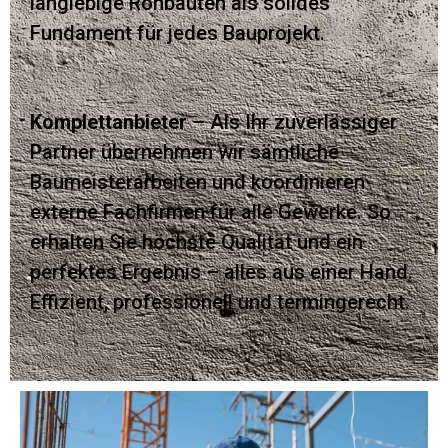
langlebige Rohbauten als solides
Fundament für jedes Bauprojekt.
Komplettanbieter
– Als Ihr zuverlässiger
Partner übernehmen wir sämtliche
Baumeisterarbeiten und koordinieren
externe Fachfirmen für alle Gewerke. So
erhalten Sie höchste Qualität und ein
perfektes Ergebnis – alles aus einer Hand.
Effizient, professionell und termingerecht.