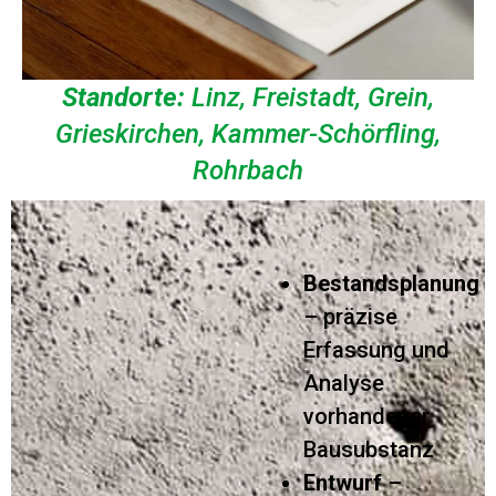
Standorte:
Linz, Freistadt, Grein,
Grieskirchen, Kammer-Schörfling,
Rohrbach
Bestandsplanung
– präzise
Erfassung und
Analyse
vorhandener
Bausubstanz
Entwurf
–