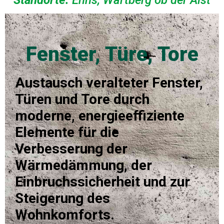
Fenster, Türe, Tore
Austausch veralteter Fenster,
Türen und Tore durch
moderne, energieeffiziente
Elemente für die
Verbesserung der
Wärmedämmung, der
Einbruchssicherheit und zur
Steigerung des
Wohnkomforts.